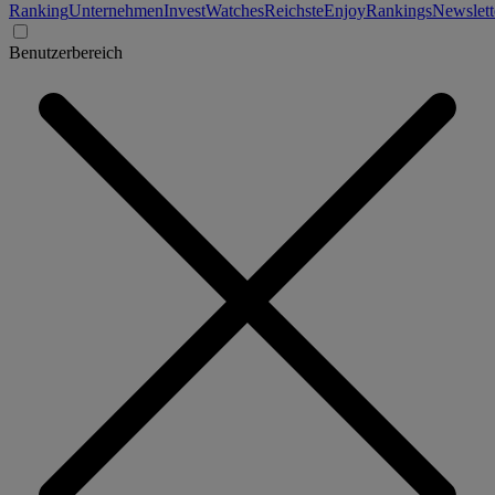
Ranking
Unternehmen
Invest
Watches
Reichste
Enjoy
Rankings
Newslett
Benutzerbereich