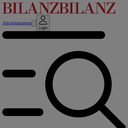
Abo
Abonnieren
Login