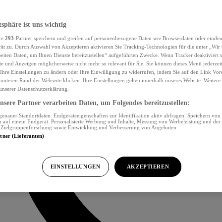
tsphäre ist uns wichtig
re
293
-Partner speichern und greifen auf personenbezogene Daten wie Browserdaten oder eind
ät zu. Durch Auswahl von Akzeptieren aktivieren Sie Tracking-Technologien für die unter „Wir
beiten Daten, um Ihnen Dienste bereitzustellen“ aufgeführten Zwecke. Wenn Tracker deaktiviert s
e und Anzeigen möglicherweise nicht mehr so relevant für Sie. Sie können dieses Menü jederzei
Ihre Einstellungen zu ändern oder Ihre Einwilligung zu widerrufen, indem Sie auf den Link Vor
unteren Rand der Webseite klicken. Ihre Einstellungen gelten innerhalb unseres Website. Weiter
 unserer Datenschutzerklärung.
sere Partner verarbeiten Daten, um Folgendes bereitzustellen:
nauer Standortdaten. Endgeräteeigenschaften zur Identifikation aktiv abfragen. Speichern von 
 auf einem Endgerät. Personalisierte Werbung und Inhalte, Messung von Werbeleistung und der
, Zielgruppenforschung sowie Entwicklung und Verbesserung von Angeboten.
rtner (Lieferanten)
EINSTELLUNGEN
AKZEPTIEREN