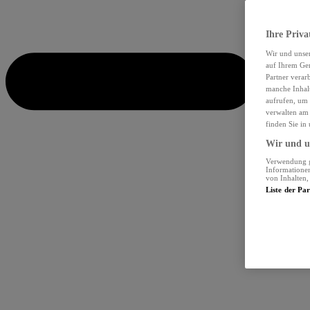
Ihre Priva
Wir und unse
auf Ihrem Ger
Partner verar
manche Inhalt
aufrufen, um 
verwalten am 
finden Sie in
Wir und un
Verwendung ge
Informationen
von Inhalten
Liste der Pa