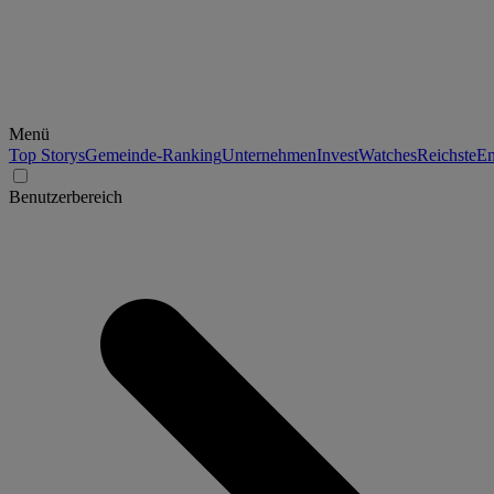
Menü
Top Storys
Gemeinde-Ranking
Unternehmen
Invest
Watches
Reichste
En
Benutzerbereich