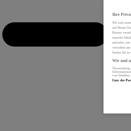
Ihre Priva
Wir und unse
auf Ihrem Ger
Partner verar
manche Inhalt
aufrufen, um 
verwalten am 
finden Sie in
Wir und un
Verwendung ge
Informationen
von Inhalten
Liste der Pa