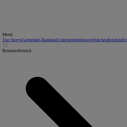
Menü
Top Storys
Gemeinde-Ranking
Unternehmen
Invest
Watches
Reichste
En
Benutzerbereich