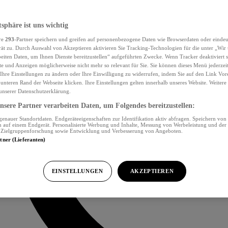
tsphäre ist uns wichtig
re
293
-Partner speichern und greifen auf personenbezogene Daten wie Browserdaten oder eind
ät zu. Durch Auswahl von Akzeptieren aktivieren Sie Tracking-Technologien für die unter „Wir
beiten Daten, um Ihnen Dienste bereitzustellen“ aufgeführten Zwecke. Wenn Tracker deaktiviert s
e und Anzeigen möglicherweise nicht mehr so relevant für Sie. Sie können dieses Menü jederzei
Ihre Einstellungen zu ändern oder Ihre Einwilligung zu widerrufen, indem Sie auf den Link Vor
unteren Rand der Webseite klicken. Ihre Einstellungen gelten innerhalb unseres Website. Weiter
 unserer Datenschutzerklärung.
sere Partner verarbeiten Daten, um Folgendes bereitzustellen:
nauer Standortdaten. Endgeräteeigenschaften zur Identifikation aktiv abfragen. Speichern von 
 auf einem Endgerät. Personalisierte Werbung und Inhalte, Messung von Werbeleistung und der
, Zielgruppenforschung sowie Entwicklung und Verbesserung von Angeboten.
rtner (Lieferanten)
EINSTELLUNGEN
AKZEPTIEREN