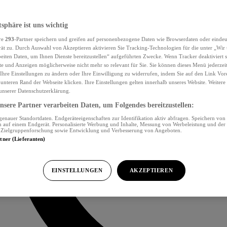
tsphäre ist uns wichtig
re
293
-Partner speichern und greifen auf personenbezogene Daten wie Browserdaten oder eind
ät zu. Durch Auswahl von Akzeptieren aktivieren Sie Tracking-Technologien für die unter „Wir
beiten Daten, um Ihnen Dienste bereitzustellen“ aufgeführten Zwecke. Wenn Tracker deaktiviert s
e und Anzeigen möglicherweise nicht mehr so relevant für Sie. Sie können dieses Menü jederzei
Ihre Einstellungen zu ändern oder Ihre Einwilligung zu widerrufen, indem Sie auf den Link Vor
unteren Rand der Webseite klicken. Ihre Einstellungen gelten innerhalb unseres Website. Weiter
 unserer Datenschutzerklärung.
sere Partner verarbeiten Daten, um Folgendes bereitzustellen:
nauer Standortdaten. Endgeräteeigenschaften zur Identifikation aktiv abfragen. Speichern von 
 auf einem Endgerät. Personalisierte Werbung und Inhalte, Messung von Werbeleistung und der
, Zielgruppenforschung sowie Entwicklung und Verbesserung von Angeboten.
rtner (Lieferanten)
EINSTELLUNGEN
AKZEPTIEREN