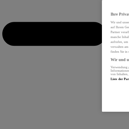
Ihre Priva
Wir und unse
auf Ihrem Ger
Partner verar
manche Inhalt
aufrufen, um 
verwalten am 
finden Sie in
Wir und un
Verwendung ge
Informationen
von Inhalten
Liste der Pa