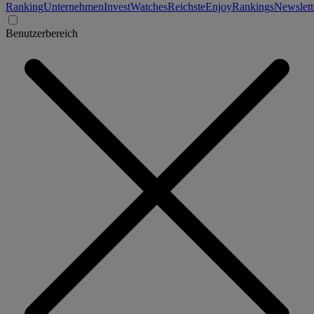
Ranking
Unternehmen
Invest
Watches
Reichste
Enjoy
Rankings
Newslett
Benutzerbereich