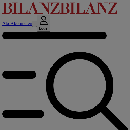
Abo
Abonnieren
Login