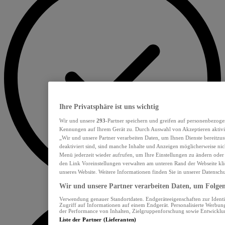
Ihre Privatsphäre ist uns wichtig
Wir und unsere
293
-Partner speichern und greifen auf personenbezoge
Kennungen auf Ihrem Gerät zu. Durch Auswahl von Akzeptieren aktivie
„Wir und unsere Partner verarbeiten Daten, um Ihnen Dienste bereitzu
deaktiviert sind, sind manche Inhalte und Anzeigen möglicherweise nich
Menü jederzeit wieder aufrufen, um Ihre Einstellungen zu ändern oder
den Link Voreinstellungen verwalten am unteren Rand der Webseite klic
unseres Website. Weitere Informationen finden Sie in unserer Datensch
Wir und unsere Partner verarbeiten Daten, um Folgend
Verwendung genauer Standortdaten. Endgeräteeigenschaften zur Identif
Zugriff auf Informationen auf einem Endgerät. Personalisierte Werbu
der Performance von Inhalten, Zielgruppenforschung sowie Entwickl
Liste der Partner (Lieferanten)