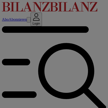
Abo
Abonnieren
Login