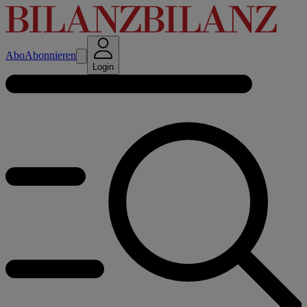
Abo
Abonnieren
Login