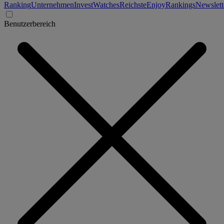
Ranking
Unternehmen
Invest
Watches
Reichste
Enjoy
Rankings
Newslett
Benutzerbereich