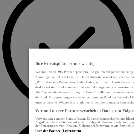
Ihre Privatsphäre ist uns wichtig
Wir und unsere
293
-Partner speichern und greifen auf personenbezoge
Kennungen auf Ihrem Gerät zu. Durch Auswahl von Akzeptieren aktivie
„Wir und unsere Partner verarbeiten Daten, um Ihnen Dienste bereitzu
deaktiviert sind, sind manche Inhalte und Anzeigen möglicherweise nich
Menü jederzeit wieder aufrufen, um Ihre Einstellungen zu ändern oder
den Link Voreinstellungen verwalten am unteren Rand der Webseite klic
unseres Website. Weitere Informationen finden Sie in unserer Datensch
Wir und unsere Partner verarbeiten Daten, um Folgend
Verwendung genauer Standortdaten. Endgeräteeigenschaften zur Identif
Zugriff auf Informationen auf einem Endgerät. Personalisierte Werbu
der Performance von Inhalten, Zielgruppenforschung sowie Entwickl
Liste der Partner (Lieferanten)