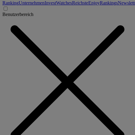
Ranking
Unternehmen
Invest
Watches
Reichste
Enjoy
Rankings
Newslett
Benutzerbereich