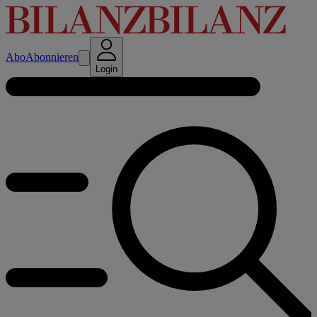
Abo
Abonnieren
Login