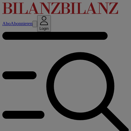
Abo
Abonnieren
Login