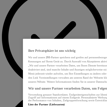
Ihre Privatsphäre ist uns wichtig
Wir und unsere
293
-Partner speichern und greifen auf personenbezoge
Kennungen auf Ihrem Gerät zu. Durch Auswahl von Akzeptieren aktivie
„Wir und unsere Partner verarbeiten Daten, um Ihnen Dienste bereitzu
deaktiviert sind, sind manche Inhalte und Anzeigen möglicherweise nich
Menü jederzeit wieder aufrufen, um Ihre Einstellungen zu ändern oder
den Link Voreinstellungen verwalten am unteren Rand der Webseite klic
unseres Website. Weitere Informationen finden Sie in unserer Datensch
Wir und unsere Partner verarbeiten Daten, um Folgend
Verwendung genauer Standortdaten. Endgeräteeigenschaften zur Identif
Zugriff auf Informationen auf einem Endgerät. Personalisierte Werbu
der Performance von Inhalten, Zielgruppenforschung sowie Entwickl
Liste der Partner (Lieferanten)