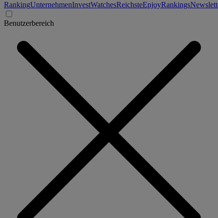
Ranking
Unternehmen
Invest
Watches
Reichste
Enjoy
Rankings
Newslett
Benutzerbereich