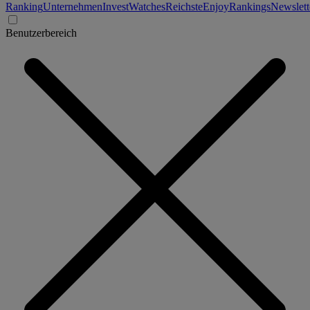
Ranking
Unternehmen
Invest
Watches
Reichste
Enjoy
Rankings
Newslett
Benutzerbereich