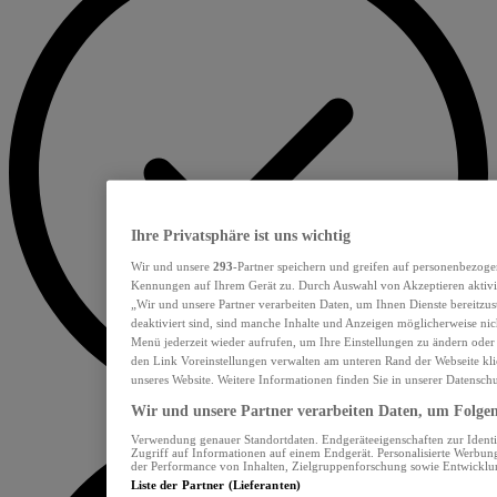
Ihre Privatsphäre ist uns wichtig
Wir und unsere
293
-Partner speichern und greifen auf personenbezoge
Kennungen auf Ihrem Gerät zu. Durch Auswahl von Akzeptieren aktivie
„Wir und unsere Partner verarbeiten Daten, um Ihnen Dienste bereitzu
deaktiviert sind, sind manche Inhalte und Anzeigen möglicherweise nich
Menü jederzeit wieder aufrufen, um Ihre Einstellungen zu ändern oder
den Link Voreinstellungen verwalten am unteren Rand der Webseite klic
unseres Website. Weitere Informationen finden Sie in unserer Datensch
Wir und unsere Partner verarbeiten Daten, um Folgend
Verwendung genauer Standortdaten. Endgeräteeigenschaften zur Identif
Zugriff auf Informationen auf einem Endgerät. Personalisierte Werbu
der Performance von Inhalten, Zielgruppenforschung sowie Entwickl
Liste der Partner (Lieferanten)