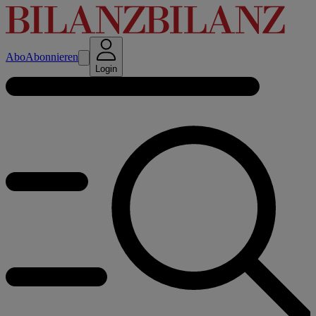
Abo
Abonnieren
Login