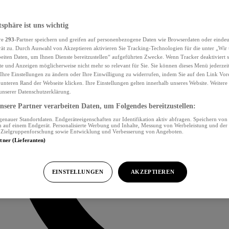
tsphäre ist uns wichtig
re
293
-Partner speichern und greifen auf personenbezogene Daten wie Browserdaten oder eind
ät zu. Durch Auswahl von Akzeptieren aktivieren Sie Tracking-Technologien für die unter „Wir
beiten Daten, um Ihnen Dienste bereitzustellen“ aufgeführten Zwecke. Wenn Tracker deaktiviert s
e und Anzeigen möglicherweise nicht mehr so relevant für Sie. Sie können dieses Menü jederzei
Ihre Einstellungen zu ändern oder Ihre Einwilligung zu widerrufen, indem Sie auf den Link Vor
unteren Rand der Webseite klicken. Ihre Einstellungen gelten innerhalb unseres Website. Weiter
 unserer Datenschutzerklärung.
sere Partner verarbeiten Daten, um Folgendes bereitzustellen:
nauer Standortdaten. Endgeräteeigenschaften zur Identifikation aktiv abfragen. Speichern von 
 auf einem Endgerät. Personalisierte Werbung und Inhalte, Messung von Werbeleistung und der
, Zielgruppenforschung sowie Entwicklung und Verbesserung von Angeboten.
rtner (Lieferanten)
EINSTELLUNGEN
AKZEPTIEREN