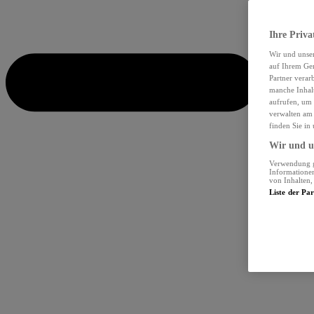
Ihre Priva
Wir und unse
auf Ihrem Ger
Partner verar
manche Inhalt
aufrufen, um 
verwalten am 
finden Sie in
Wir und un
Verwendung ge
Informationen
von Inhalten
Liste der Pa