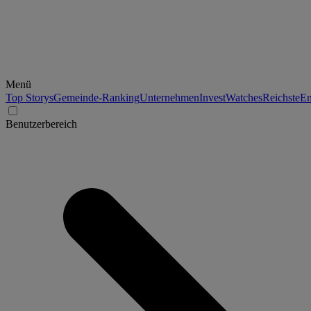
Menü
Top Storys
Gemeinde-Ranking
Unternehmen
Invest
Watches
Reichste
En
Benutzerbereich