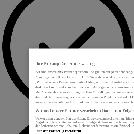
Ihre Privatsphäre ist uns wichtig
Wir und unsere
293
-Partner speichern und greifen auf personenbezoge
Kennungen auf Ihrem Gerät zu. Durch Auswahl von Akzeptieren aktivie
„Wir und unsere Partner verarbeiten Daten, um Ihnen Dienste bereitzu
deaktiviert sind, sind manche Inhalte und Anzeigen möglicherweise nich
Menü jederzeit wieder aufrufen, um Ihre Einstellungen zu ändern oder
den Link Voreinstellungen verwalten am unteren Rand der Webseite klic
unseres Website. Weitere Informationen finden Sie in unserer Datensch
Wir und unsere Partner verarbeiten Daten, um Folgend
Verwendung genauer Standortdaten. Endgeräteeigenschaften zur Identif
Zugriff auf Informationen auf einem Endgerät. Personalisierte Werbu
der Performance von Inhalten, Zielgruppenforschung sowie Entwickl
Liste der Partner (Lieferanten)