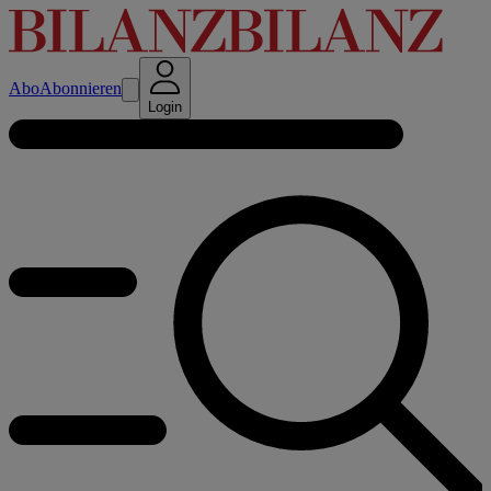
Abo
Abonnieren
Login