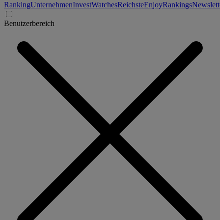
Ranking
Unternehmen
Invest
Watches
Reichste
Enjoy
Rankings
Newslett
Benutzerbereich