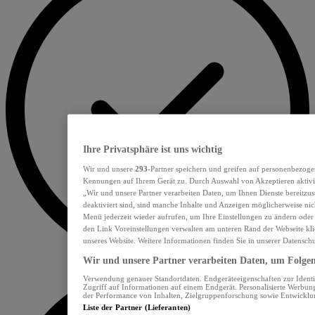
Ihre Privatsphäre ist uns wichtig
Wir und unsere
293
-Partner speichern und greifen auf personenbezoge
Kennungen auf Ihrem Gerät zu. Durch Auswahl von Akzeptieren aktivie
„Wir und unsere Partner verarbeiten Daten, um Ihnen Dienste bereitzu
deaktiviert sind, sind manche Inhalte und Anzeigen möglicherweise nich
Menü jederzeit wieder aufrufen, um Ihre Einstellungen zu ändern oder
den Link Voreinstellungen verwalten am unteren Rand der Webseite klic
unseres Website. Weitere Informationen finden Sie in unserer Datensch
Wir und unsere Partner verarbeiten Daten, um Folgend
Verwendung genauer Standortdaten. Endgeräteeigenschaften zur Identif
Zugriff auf Informationen auf einem Endgerät. Personalisierte Werbu
der Performance von Inhalten, Zielgruppenforschung sowie Entwickl
Liste der Partner (Lieferanten)