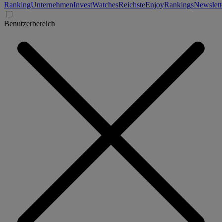
Ranking
Unternehmen
Invest
Watches
Reichste
Enjoy
Rankings
Newslett
Benutzerbereich