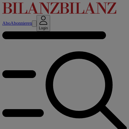
Abo
Abonnieren
Login