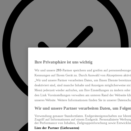
Ihre Privatsphäre ist uns wichtig
Wir und unsere
293
-Partner speichern und greifen auf personenbezoge
Kennungen auf Ihrem Gerät zu. Durch Auswahl von Akzeptieren aktivie
„Wir und unsere Partner verarbeiten Daten, um Ihnen Dienste bereitzu
deaktiviert sind, sind manche Inhalte und Anzeigen möglicherweise nich
Menü jederzeit wieder aufrufen, um Ihre Einstellungen zu ändern oder
den Link Voreinstellungen verwalten am unteren Rand der Webseite klic
unseres Website. Weitere Informationen finden Sie in unserer Datensch
Wir und unsere Partner verarbeiten Daten, um Folgend
Verwendung genauer Standortdaten. Endgeräteeigenschaften zur Identif
Zugriff auf Informationen auf einem Endgerät. Personalisierte Werbu
der Performance von Inhalten, Zielgruppenforschung sowie Entwickl
Liste der Partner (Lieferanten)