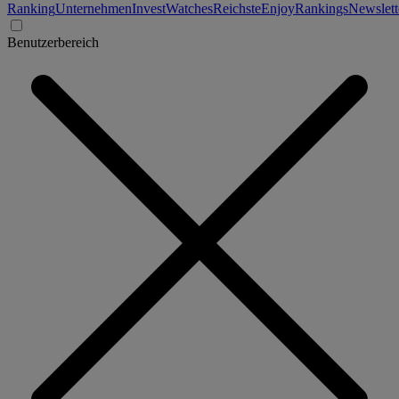
Ranking
Unternehmen
Invest
Watches
Reichste
Enjoy
Rankings
Newslett
Benutzerbereich