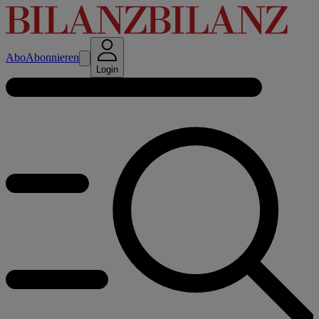
Abo
Abonnieren
Login