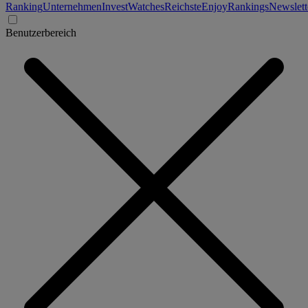
Ranking
Unternehmen
Invest
Watches
Reichste
Enjoy
Rankings
Newslett
Benutzerbereich