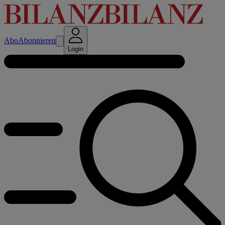
Abo
Abonnieren
Login