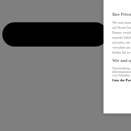
Ihre Priva
Wir und unse
auf Ihrem Ger
Partner verar
manche Inhalt
aufrufen, um 
verwalten am 
finden Sie in
Wir und un
Verwendung ge
Informationen
von Inhalten
Liste der Pa