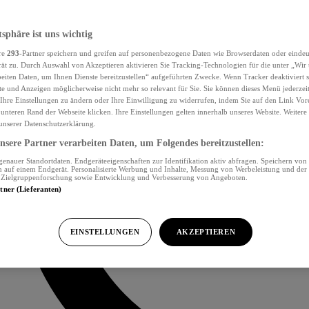
tsphäre ist uns wichtig
re
293
-Partner speichern und greifen auf personenbezogene Daten wie Browserdaten oder eind
ät zu. Durch Auswahl von Akzeptieren aktivieren Sie Tracking-Technologien für die unter „Wir
beiten Daten, um Ihnen Dienste bereitzustellen“ aufgeführten Zwecke. Wenn Tracker deaktiviert s
e und Anzeigen möglicherweise nicht mehr so relevant für Sie. Sie können dieses Menü jederzei
Ihre Einstellungen zu ändern oder Ihre Einwilligung zu widerrufen, indem Sie auf den Link Vor
unteren Rand der Webseite klicken. Ihre Einstellungen gelten innerhalb unseres Website. Weiter
 unserer Datenschutzerklärung.
sere Partner verarbeiten Daten, um Folgendes bereitzustellen:
nauer Standortdaten. Endgeräteeigenschaften zur Identifikation aktiv abfragen. Speichern von 
 auf einem Endgerät. Personalisierte Werbung und Inhalte, Messung von Werbeleistung und der
, Zielgruppenforschung sowie Entwicklung und Verbesserung von Angeboten.
rtner (Lieferanten)
EINSTELLUNGEN
AKZEPTIEREN