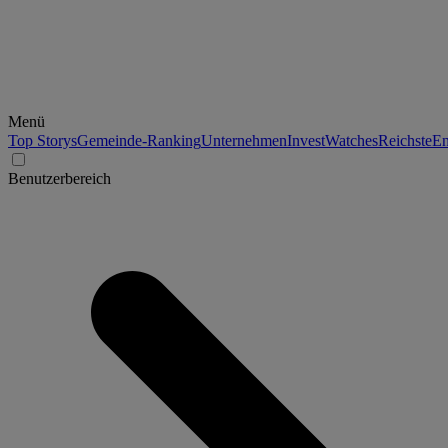
Menü
Top Storys
Gemeinde-Ranking
Unternehmen
Invest
Watches
Reichste
En
Benutzerbereich