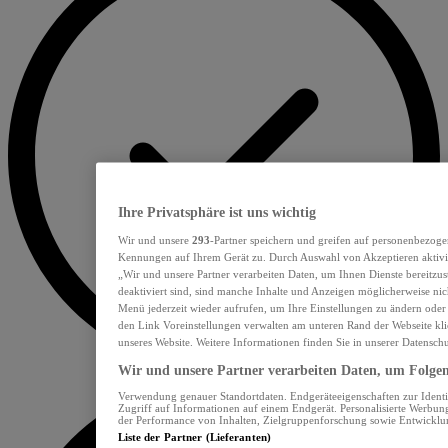
Ihre Privatsphäre ist uns wichtig
Wir und unsere
293
-Partner speichern und greifen auf personenbezoge
Kennungen auf Ihrem Gerät zu. Durch Auswahl von Akzeptieren aktivie
„Wir und unsere Partner verarbeiten Daten, um Ihnen Dienste bereitzu
deaktiviert sind, sind manche Inhalte und Anzeigen möglicherweise nich
Menü jederzeit wieder aufrufen, um Ihre Einstellungen zu ändern oder
den Link Voreinstellungen verwalten am unteren Rand der Webseite klic
unseres Website. Weitere Informationen finden Sie in unserer Datensch
Wir und unsere Partner verarbeiten Daten, um Folgend
Verwendung genauer Standortdaten. Endgeräteeigenschaften zur Identif
Zugriff auf Informationen auf einem Endgerät. Personalisierte Werbu
der Performance von Inhalten, Zielgruppenforschung sowie Entwickl
Liste der Partner (Lieferanten)