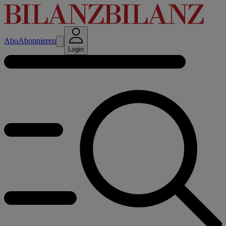
Abo
Abonnieren
Login