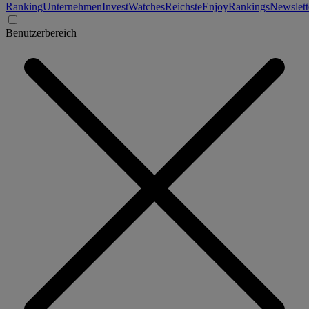
Ranking
Unternehmen
Invest
Watches
Reichste
Enjoy
Rankings
Newslett
Benutzerbereich