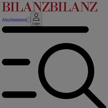
Abo
Abonnieren
Login