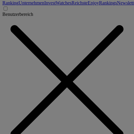
Ranking
Unternehmen
Invest
Watches
Reichste
Enjoy
Rankings
Newslett
Benutzerbereich