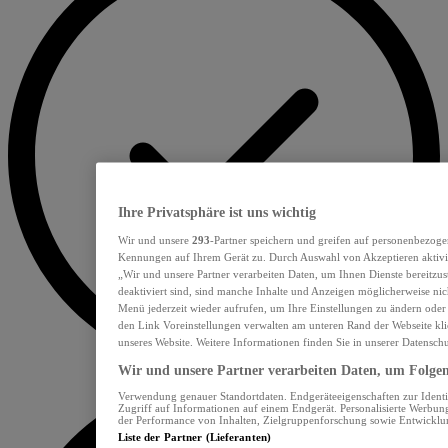
Ihre Privatsphäre ist uns wichtig
Wir und unsere
293
-Partner speichern und greifen auf personenbezoge
Kennungen auf Ihrem Gerät zu. Durch Auswahl von Akzeptieren aktivie
„Wir und unsere Partner verarbeiten Daten, um Ihnen Dienste bereitzu
deaktiviert sind, sind manche Inhalte und Anzeigen möglicherweise nich
Menü jederzeit wieder aufrufen, um Ihre Einstellungen zu ändern oder
den Link Voreinstellungen verwalten am unteren Rand der Webseite klic
unseres Website. Weitere Informationen finden Sie in unserer Datensch
Wir und unsere Partner verarbeiten Daten, um Folgend
Verwendung genauer Standortdaten. Endgeräteeigenschaften zur Identif
Zugriff auf Informationen auf einem Endgerät. Personalisierte Werbu
der Performance von Inhalten, Zielgruppenforschung sowie Entwickl
Liste der Partner (Lieferanten)