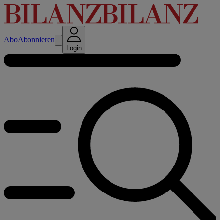
Abo
Abonnieren
Login