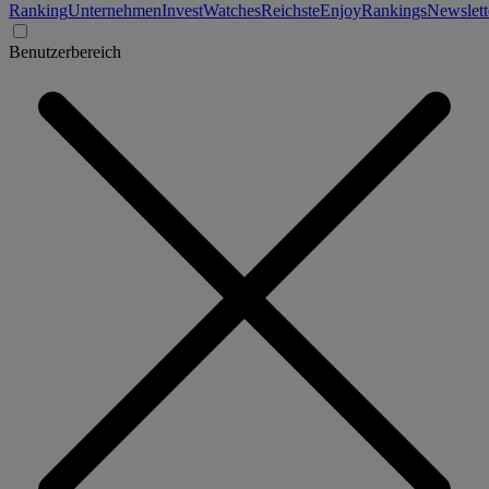
Ranking
Unternehmen
Invest
Watches
Reichste
Enjoy
Rankings
Newslett
Benutzerbereich