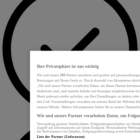
Ihre Privatsphäre ist uns wichtig
Wir und unsere
293
-Partner speichern und greifen auf personenbezoge
Kennungen auf Ihrem Gerät zu. Durch Auswahl von Akzeptieren aktivie
„Wir und unsere Partner verarbeiten Daten, um Ihnen Dienste bereitzu
deaktiviert sind, sind manche Inhalte und Anzeigen möglicherweise nich
Menü jederzeit wieder aufrufen, um Ihre Einstellungen zu ändern oder
den Link Voreinstellungen verwalten am unteren Rand der Webseite klic
unseres Website. Weitere Informationen finden Sie in unserer Datensch
Wir und unsere Partner verarbeiten Daten, um Folgend
Verwendung genauer Standortdaten. Endgeräteeigenschaften zur Identif
Zugriff auf Informationen auf einem Endgerät. Personalisierte Werbu
der Performance von Inhalten, Zielgruppenforschung sowie Entwickl
Liste der Partner (Lieferanten)