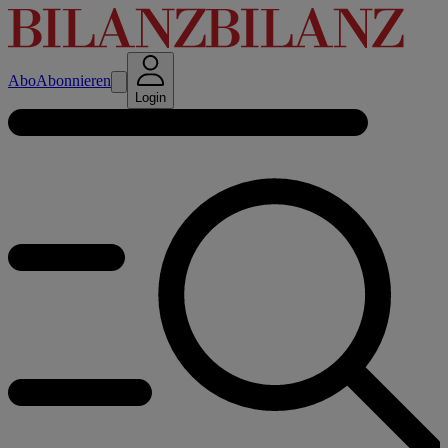
Abo
Abonnieren
Login