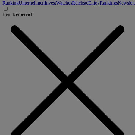
Ranking
Unternehmen
Invest
Watches
Reichste
Enjoy
Rankings
Newslett
Benutzerbereich