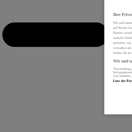
Ihre Priva
Wir und unse
auf Ihrem Ger
Partner verar
manche Inhalt
aufrufen, um 
verwalten am 
finden Sie in
Wir und un
Verwendung ge
Informationen
von Inhalten
Liste der Pa