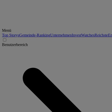
Menü
Top Storys
Gemeinde-Ranking
Unternehmen
Invest
Watches
Reichste
En
Benutzerbereich