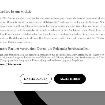
tsphäre ist uns wichtig
re
293
-Partner speichern und greifen auf personenbezogene Daten wie Browserdaten oder eind
ät zu. Durch Auswahl von Akzeptieren aktivieren Sie Tracking-Technologien für die unter „Wir
beiten Daten, um Ihnen Dienste bereitzustellen“ aufgeführten Zwecke. Wenn Tracker deaktiviert s
e und Anzeigen möglicherweise nicht mehr so relevant für Sie. Sie können dieses Menü jederzei
Ihre Einstellungen zu ändern oder Ihre Einwilligung zu widerrufen, indem Sie auf den Link Vor
unteren Rand der Webseite klicken. Ihre Einstellungen gelten innerhalb unseres Website. Weiter
 unserer Datenschutzerklärung.
sere Partner verarbeiten Daten, um Folgendes bereitzustellen:
nauer Standortdaten. Endgeräteeigenschaften zur Identifikation aktiv abfragen. Speichern von 
 auf einem Endgerät. Personalisierte Werbung und Inhalte, Messung von Werbeleistung und der
, Zielgruppenforschung sowie Entwicklung und Verbesserung von Angeboten.
rtner (Lieferanten)
EINSTELLUNGEN
AKZEPTIEREN