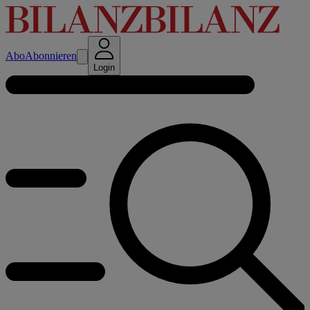
Abo
Abonnieren
Login