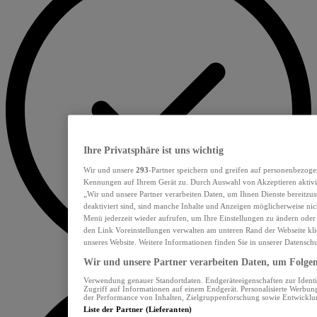
Ihre Privatsphäre ist uns wichtig
Wir und unsere
293
-Partner speichern und greifen auf personenbezoge
Kennungen auf Ihrem Gerät zu. Durch Auswahl von Akzeptieren aktivie
„Wir und unsere Partner verarbeiten Daten, um Ihnen Dienste bereitzu
deaktiviert sind, sind manche Inhalte und Anzeigen möglicherweise nich
Menü jederzeit wieder aufrufen, um Ihre Einstellungen zu ändern oder
den Link Voreinstellungen verwalten am unteren Rand der Webseite klic
unseres Website. Weitere Informationen finden Sie in unserer Datensch
Wir und unsere Partner verarbeiten Daten, um Folgend
Verwendung genauer Standortdaten. Endgeräteeigenschaften zur Identif
Zugriff auf Informationen auf einem Endgerät. Personalisierte Werbu
der Performance von Inhalten, Zielgruppenforschung sowie Entwickl
Liste der Partner (Lieferanten)