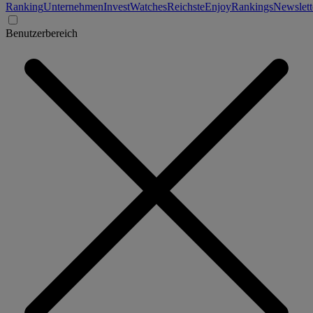
Ranking
Unternehmen
Invest
Watches
Reichste
Enjoy
Rankings
Newslett
Benutzerbereich