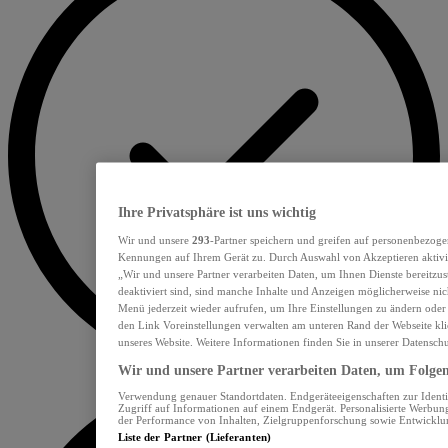
Ihre Privatsphäre ist uns wichtig
Wir und unsere
293
-Partner speichern und greifen auf personenbezoge
Kennungen auf Ihrem Gerät zu. Durch Auswahl von Akzeptieren aktivie
„Wir und unsere Partner verarbeiten Daten, um Ihnen Dienste bereitzu
deaktiviert sind, sind manche Inhalte und Anzeigen möglicherweise nich
Menü jederzeit wieder aufrufen, um Ihre Einstellungen zu ändern oder
den Link Voreinstellungen verwalten am unteren Rand der Webseite klic
unseres Website. Weitere Informationen finden Sie in unserer Datensch
Wir und unsere Partner verarbeiten Daten, um Folgend
Verwendung genauer Standortdaten. Endgeräteeigenschaften zur Identif
Zugriff auf Informationen auf einem Endgerät. Personalisierte Werbu
der Performance von Inhalten, Zielgruppenforschung sowie Entwickl
Liste der Partner (Lieferanten)