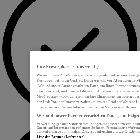
Ihre Privatsphäre ist uns wichtig
Wir und unsere
293
-Partner speichern und greifen auf personenbezoge
Kennungen auf Ihrem Gerät zu. Durch Auswahl von Akzeptieren aktivie
„Wir und unsere Partner verarbeiten Daten, um Ihnen Dienste bereitzu
deaktiviert sind, sind manche Inhalte und Anzeigen möglicherweise nich
Menü jederzeit wieder aufrufen, um Ihre Einstellungen zu ändern oder
den Link Voreinstellungen verwalten am unteren Rand der Webseite klic
unseres Website. Weitere Informationen finden Sie in unserer Datensch
Wir und unsere Partner verarbeiten Daten, um Folgend
Verwendung genauer Standortdaten. Endgeräteeigenschaften zur Identif
Zugriff auf Informationen auf einem Endgerät. Personalisierte Werbu
der Performance von Inhalten, Zielgruppenforschung sowie Entwickl
Liste der Partner (Lieferanten)