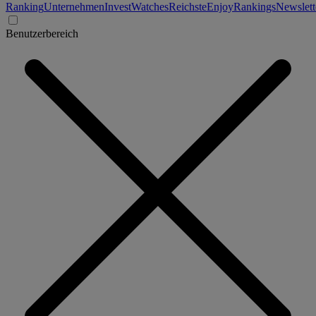
Ranking
Unternehmen
Invest
Watches
Reichste
Enjoy
Rankings
Newslett
Benutzerbereich