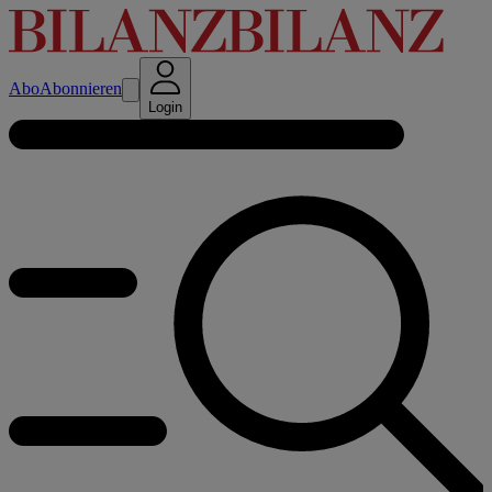
Abo
Abonnieren
Login