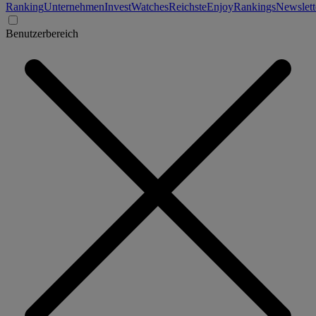
Ranking
Unternehmen
Invest
Watches
Reichste
Enjoy
Rankings
Newslett
Benutzerbereich