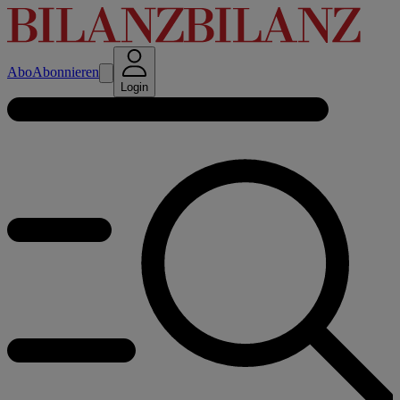
Abo
Abonnieren
Login