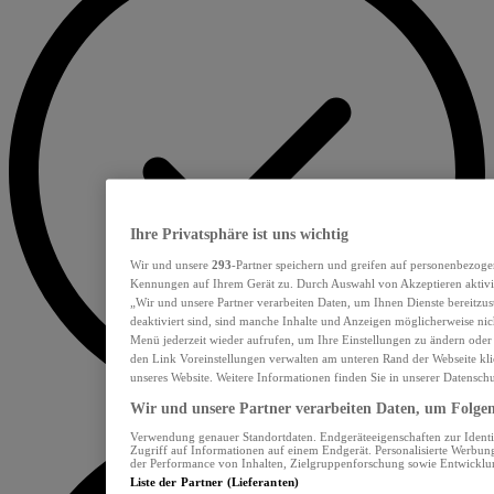
Ihre Privatsphäre ist uns wichtig
Wir und unsere
293
-Partner speichern und greifen auf personenbezoge
Kennungen auf Ihrem Gerät zu. Durch Auswahl von Akzeptieren aktivie
„Wir und unsere Partner verarbeiten Daten, um Ihnen Dienste bereitzu
deaktiviert sind, sind manche Inhalte und Anzeigen möglicherweise nich
Menü jederzeit wieder aufrufen, um Ihre Einstellungen zu ändern oder
den Link Voreinstellungen verwalten am unteren Rand der Webseite klic
unseres Website. Weitere Informationen finden Sie in unserer Datensch
Wir und unsere Partner verarbeiten Daten, um Folgend
Verwendung genauer Standortdaten. Endgeräteeigenschaften zur Identif
Zugriff auf Informationen auf einem Endgerät. Personalisierte Werbu
der Performance von Inhalten, Zielgruppenforschung sowie Entwickl
Liste der Partner (Lieferanten)