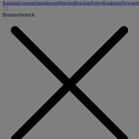
Ranking
Unternehmen
Invest
Watches
Reichste
Enjoy
Rankings
Newslett
Benutzerbereich