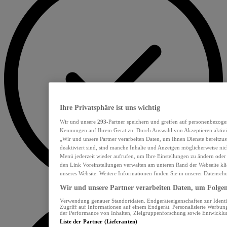
Ihre Privatsphäre ist uns wichtig
Wir und unsere
293
-Partner speichern und greifen auf personenbezoge
Kennungen auf Ihrem Gerät zu. Durch Auswahl von Akzeptieren aktivie
„Wir und unsere Partner verarbeiten Daten, um Ihnen Dienste bereitzu
deaktiviert sind, sind manche Inhalte und Anzeigen möglicherweise nich
Menü jederzeit wieder aufrufen, um Ihre Einstellungen zu ändern oder
den Link Voreinstellungen verwalten am unteren Rand der Webseite klic
unseres Website. Weitere Informationen finden Sie in unserer Datensch
Wir und unsere Partner verarbeiten Daten, um Folgend
Verwendung genauer Standortdaten. Endgeräteeigenschaften zur Identif
Zugriff auf Informationen auf einem Endgerät. Personalisierte Werbu
der Performance von Inhalten, Zielgruppenforschung sowie Entwickl
Liste der Partner (Lieferanten)