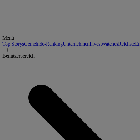
Menü
Top Storys
Gemeinde-Ranking
Unternehmen
Invest
Watches
Reichste
En
Benutzerbereich