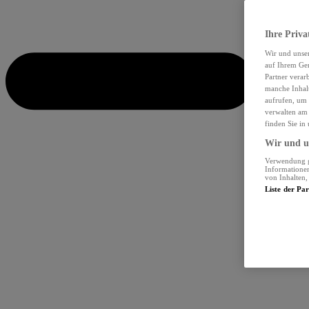
Ihre Priva
Wir und unse
auf Ihrem Ger
Partner verar
manche Inhalt
aufrufen, um 
verwalten am 
finden Sie in
Wir und un
Verwendung ge
Informationen
von Inhalten
Liste der Pa