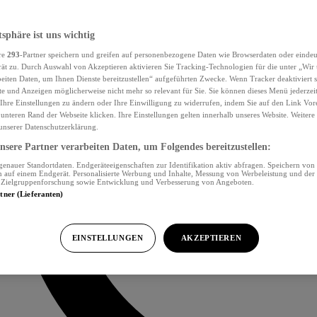
tsphäre ist uns wichtig
re
293
-Partner speichern und greifen auf personenbezogene Daten wie Browserdaten oder eind
ät zu. Durch Auswahl von Akzeptieren aktivieren Sie Tracking-Technologien für die unter „Wir
beiten Daten, um Ihnen Dienste bereitzustellen“ aufgeführten Zwecke. Wenn Tracker deaktiviert s
e und Anzeigen möglicherweise nicht mehr so relevant für Sie. Sie können dieses Menü jederzei
Ihre Einstellungen zu ändern oder Ihre Einwilligung zu widerrufen, indem Sie auf den Link Vor
unteren Rand der Webseite klicken. Ihre Einstellungen gelten innerhalb unseres Website. Weiter
 unserer Datenschutzerklärung.
sere Partner verarbeiten Daten, um Folgendes bereitzustellen:
nauer Standortdaten. Endgeräteeigenschaften zur Identifikation aktiv abfragen. Speichern von 
 auf einem Endgerät. Personalisierte Werbung und Inhalte, Messung von Werbeleistung und der
, Zielgruppenforschung sowie Entwicklung und Verbesserung von Angeboten.
rtner (Lieferanten)
EINSTELLUNGEN
AKZEPTIEREN