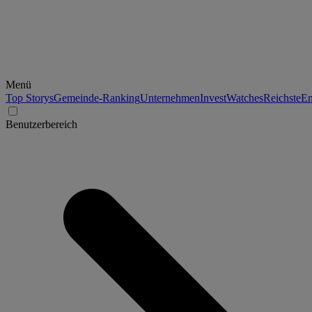
Menü
Top Storys
Gemeinde-Ranking
Unternehmen
Invest
Watches
Reichste
En
Benutzerbereich