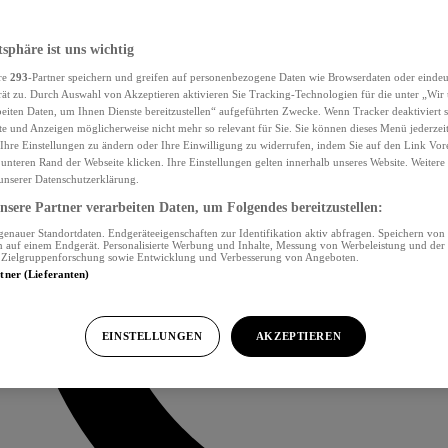
tsphäre ist uns wichtig
re
293
-Partner speichern und greifen auf personenbezogene Daten wie Browserdaten oder eind
ät zu. Durch Auswahl von Akzeptieren aktivieren Sie Tracking-Technologien für die unter „Wir
beiten Daten, um Ihnen Dienste bereitzustellen“ aufgeführten Zwecke. Wenn Tracker deaktiviert s
e und Anzeigen möglicherweise nicht mehr so relevant für Sie. Sie können dieses Menü jederzei
Ihre Einstellungen zu ändern oder Ihre Einwilligung zu widerrufen, indem Sie auf den Link Vor
unteren Rand der Webseite klicken. Ihre Einstellungen gelten innerhalb unseres Website. Weiter
 unserer Datenschutzerklärung.
sere Partner verarbeiten Daten, um Folgendes bereitzustellen:
nauer Standortdaten. Endgeräteeigenschaften zur Identifikation aktiv abfragen. Speichern von 
 auf einem Endgerät. Personalisierte Werbung und Inhalte, Messung von Werbeleistung und der
, Zielgruppenforschung sowie Entwicklung und Verbesserung von Angeboten.
rtner (Lieferanten)
EINSTELLUNGEN
AKZEPTIEREN