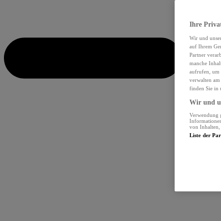
Ihre Priva
Wir und unse
auf Ihrem Ger
Partner verar
manche Inhalt
aufrufen, um 
verwalten am 
finden Sie in
Wir und un
Verwendung ge
Informationen
von Inhalten
Liste der Pa