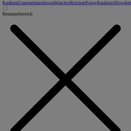
Ranking
Unternehmen
Invest
Watches
Reichste
Enjoy
Rankings
Newslett
Benutzerbereich