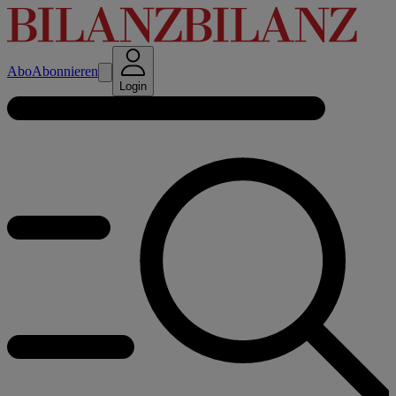
Abo
Abonnieren
Login