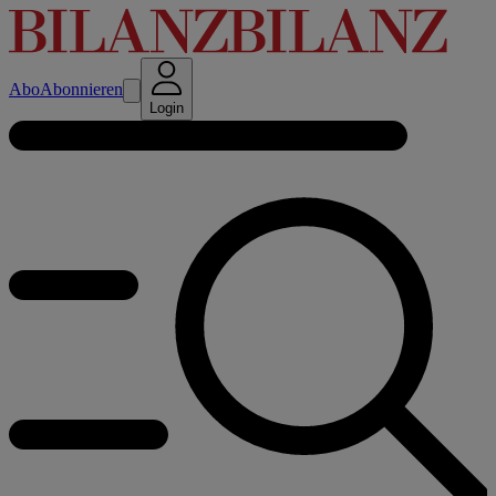
Abo
Abonnieren
Login