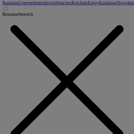
Ranking
Unternehmen
Invest
Watches
Reichste
Enjoy
Rankings
Newslett
Benutzerbereich