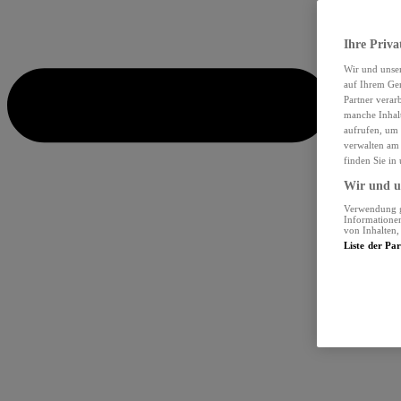
Ihre Priva
Wir und unse
auf Ihrem Ger
Partner verar
manche Inhalt
aufrufen, um 
verwalten am 
finden Sie in
Wir und un
Verwendung ge
Informationen
von Inhalten
Liste der Pa