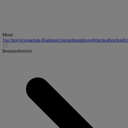
Menü
Top Storys
Gemeinde-Ranking
Unternehmen
Invest
Watches
Reichste
En
Benutzerbereich