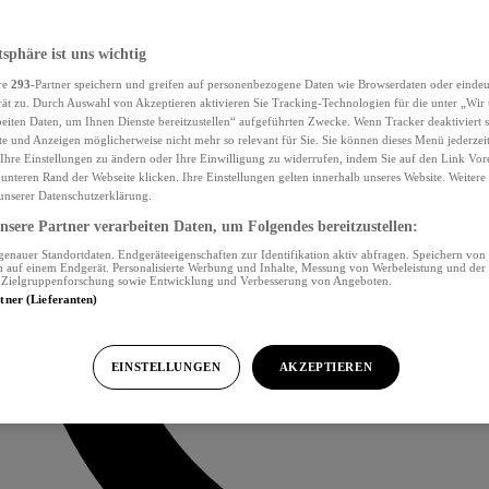
tsphäre ist uns wichtig
re
293
-Partner speichern und greifen auf personenbezogene Daten wie Browserdaten oder eind
ät zu. Durch Auswahl von Akzeptieren aktivieren Sie Tracking-Technologien für die unter „Wir
beiten Daten, um Ihnen Dienste bereitzustellen“ aufgeführten Zwecke. Wenn Tracker deaktiviert s
e und Anzeigen möglicherweise nicht mehr so relevant für Sie. Sie können dieses Menü jederzei
Ihre Einstellungen zu ändern oder Ihre Einwilligung zu widerrufen, indem Sie auf den Link Vor
unteren Rand der Webseite klicken. Ihre Einstellungen gelten innerhalb unseres Website. Weiter
 unserer Datenschutzerklärung.
sere Partner verarbeiten Daten, um Folgendes bereitzustellen:
nauer Standortdaten. Endgeräteeigenschaften zur Identifikation aktiv abfragen. Speichern von 
 auf einem Endgerät. Personalisierte Werbung und Inhalte, Messung von Werbeleistung und der
, Zielgruppenforschung sowie Entwicklung und Verbesserung von Angeboten.
rtner (Lieferanten)
EINSTELLUNGEN
AKZEPTIEREN