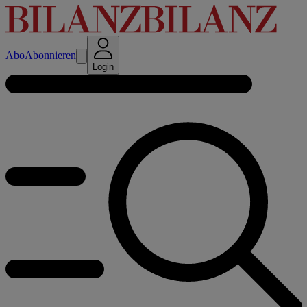
Abo
Abonnieren
Login