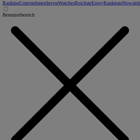
Ranking
Unternehmen
Invest
Watches
Reichste
Enjoy
Rankings
Newslett
Benutzerbereich