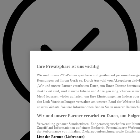
Ihre Privatsphäre ist uns wichtig
Wir und unsere
293
-Partner speichern und greifen auf personenbezoge
Kennungen auf Ihrem Gerät zu. Durch Auswahl von Akzeptieren aktivie
„Wir und unsere Partner verarbeiten Daten, um Ihnen Dienste bereitzu
deaktiviert sind, sind manche Inhalte und Anzeigen möglicherweise nich
Menü jederzeit wieder aufrufen, um Ihre Einstellungen zu ändern oder
den Link Voreinstellungen verwalten am unteren Rand der Webseite klic
unseres Website. Weitere Informationen finden Sie in unserer Datensch
Wir und unsere Partner verarbeiten Daten, um Folgend
Verwendung genauer Standortdaten. Endgeräteeigenschaften zur Identif
Zugriff auf Informationen auf einem Endgerät. Personalisierte Werbu
der Performance von Inhalten, Zielgruppenforschung sowie Entwickl
Liste der Partner (Lieferanten)