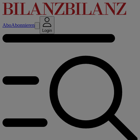
Abo
Abonnieren
Login