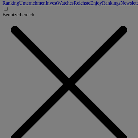
Ranking
Unternehmen
Invest
Watches
Reichste
Enjoy
Rankings
Newslett
Benutzerbereich