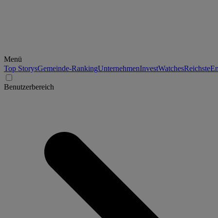
Menü
Top Storys
Gemeinde-Ranking
Unternehmen
Invest
Watches
Reichste
En
Benutzerbereich