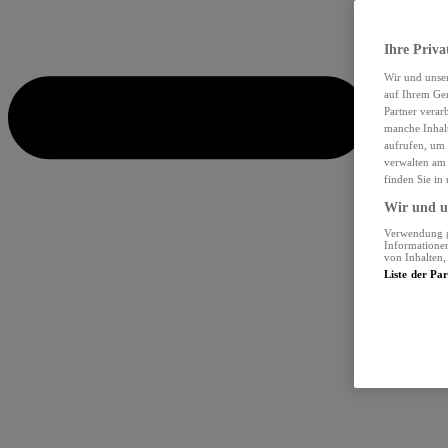
Ihre Priva
Wir und unse
auf Ihrem Ger
Partner verar
manche Inhalt
aufrufen, um 
verwalten am 
finden Sie in
Wir und un
Verwendung ge
Informationen
von Inhalten
Liste der Pa