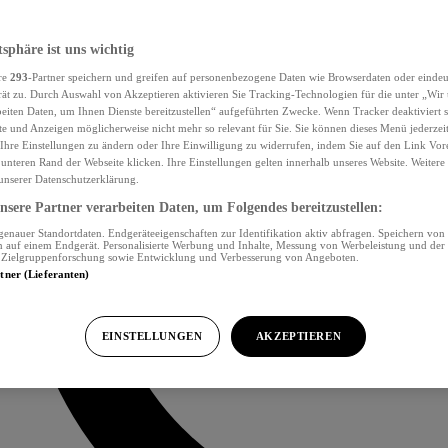
tsphäre ist uns wichtig
re
293
-Partner speichern und greifen auf personenbezogene Daten wie Browserdaten oder eind
ät zu. Durch Auswahl von Akzeptieren aktivieren Sie Tracking-Technologien für die unter „Wir
beiten Daten, um Ihnen Dienste bereitzustellen“ aufgeführten Zwecke. Wenn Tracker deaktiviert s
e und Anzeigen möglicherweise nicht mehr so relevant für Sie. Sie können dieses Menü jederzei
Ihre Einstellungen zu ändern oder Ihre Einwilligung zu widerrufen, indem Sie auf den Link Vor
unteren Rand der Webseite klicken. Ihre Einstellungen gelten innerhalb unseres Website. Weiter
 unserer Datenschutzerklärung.
sere Partner verarbeiten Daten, um Folgendes bereitzustellen:
nauer Standortdaten. Endgeräteeigenschaften zur Identifikation aktiv abfragen. Speichern von 
 auf einem Endgerät. Personalisierte Werbung und Inhalte, Messung von Werbeleistung und der
, Zielgruppenforschung sowie Entwicklung und Verbesserung von Angeboten.
rtner (Lieferanten)
EINSTELLUNGEN
AKZEPTIEREN