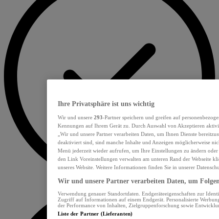
Ihre Privatsphäre ist uns wichtig
Wir und unsere
293
-Partner speichern und greifen auf personenbezoge
Kennungen auf Ihrem Gerät zu. Durch Auswahl von Akzeptieren aktivie
„Wir und unsere Partner verarbeiten Daten, um Ihnen Dienste bereitzu
deaktiviert sind, sind manche Inhalte und Anzeigen möglicherweise nich
Menü jederzeit wieder aufrufen, um Ihre Einstellungen zu ändern oder
den Link Voreinstellungen verwalten am unteren Rand der Webseite klic
unseres Website. Weitere Informationen finden Sie in unserer Datensch
Wir und unsere Partner verarbeiten Daten, um Folgend
Verwendung genauer Standortdaten. Endgeräteeigenschaften zur Identif
Zugriff auf Informationen auf einem Endgerät. Personalisierte Werbu
der Performance von Inhalten, Zielgruppenforschung sowie Entwickl
Liste der Partner (Lieferanten)