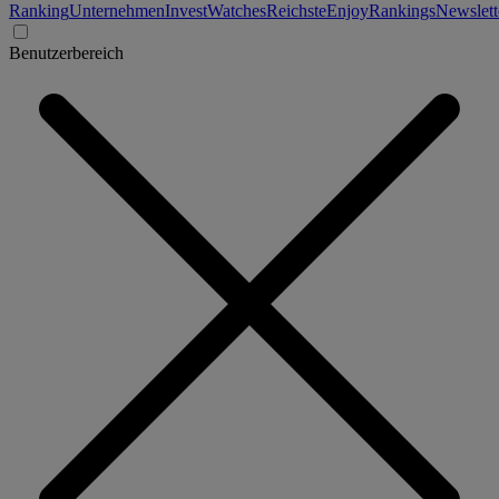
Ranking
Unternehmen
Invest
Watches
Reichste
Enjoy
Rankings
Newslett
Benutzerbereich