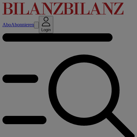
Abo
Abonnieren
Login