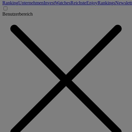
Ranking
Unternehmen
Invest
Watches
Reichste
Enjoy
Rankings
Newslett
Benutzerbereich