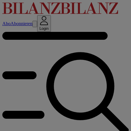
Abo
Abonnieren
Login