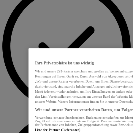
Ihre Privatsphäre ist uns wichtig
Wir und unsere
293
-Partner speichern und greifen auf personenbezoge
Kennungen auf Ihrem Gerät zu. Durch Auswahl von Akzeptieren aktivie
„Wir und unsere Partner verarbeiten Daten, um Ihnen Dienste bereitzu
deaktiviert sind, sind manche Inhalte und Anzeigen möglicherweise nich
Menü jederzeit wieder aufrufen, um Ihre Einstellungen zu ändern oder
den Link Voreinstellungen verwalten am unteren Rand der Webseite klic
unseres Website. Weitere Informationen finden Sie in unserer Datensch
Wir und unsere Partner verarbeiten Daten, um Folgend
Verwendung genauer Standortdaten. Endgeräteeigenschaften zur Identif
Zugriff auf Informationen auf einem Endgerät. Personalisierte Werbu
der Performance von Inhalten, Zielgruppenforschung sowie Entwickl
Liste der Partner (Lieferanten)