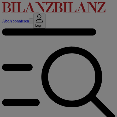
Abo
Abonnieren
Login