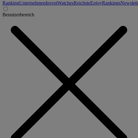
Ranking
Unternehmen
Invest
Watches
Reichste
Enjoy
Rankings
Newslett
Benutzerbereich