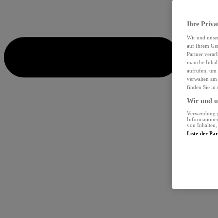
Ihre Priva
Wir und unse
auf Ihrem Ger
Partner verar
manche Inhalt
aufrufen, um 
verwalten am 
finden Sie in
Wir und un
Verwendung ge
Informationen
von Inhalten
Liste der Pa