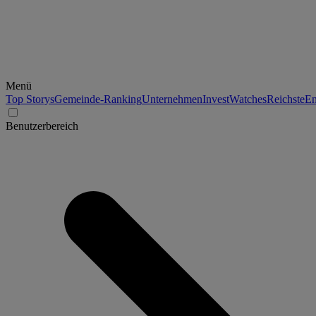
Menü
Top Storys
Gemeinde-Ranking
Unternehmen
Invest
Watches
Reichste
En
Benutzerbereich