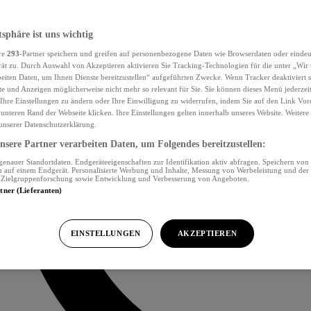
tsphäre ist uns wichtig
re
293
-Partner speichern und greifen auf personenbezogene Daten wie Browserdaten oder eind
ät zu. Durch Auswahl von Akzeptieren aktivieren Sie Tracking-Technologien für die unter „Wir
beiten Daten, um Ihnen Dienste bereitzustellen“ aufgeführten Zwecke. Wenn Tracker deaktiviert s
e und Anzeigen möglicherweise nicht mehr so relevant für Sie. Sie können dieses Menü jederzei
Ihre Einstellungen zu ändern oder Ihre Einwilligung zu widerrufen, indem Sie auf den Link Vor
unteren Rand der Webseite klicken. Ihre Einstellungen gelten innerhalb unseres Website. Weiter
 unserer Datenschutzerklärung.
sere Partner verarbeiten Daten, um Folgendes bereitzustellen:
nauer Standortdaten. Endgeräteeigenschaften zur Identifikation aktiv abfragen. Speichern von 
 auf einem Endgerät. Personalisierte Werbung und Inhalte, Messung von Werbeleistung und der
, Zielgruppenforschung sowie Entwicklung und Verbesserung von Angeboten.
rtner (Lieferanten)
EINSTELLUNGEN
AKZEPTIEREN