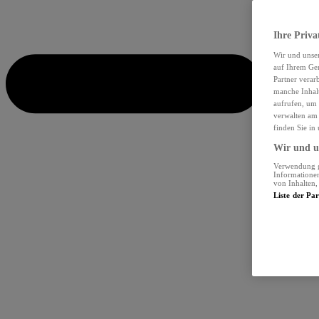
Ihre Priva
Wir und unse
auf Ihrem Ger
Partner verar
manche Inhalt
aufrufen, um 
verwalten am 
finden Sie in
Wir und un
Verwendung ge
Informationen
von Inhalten
Liste der Pa