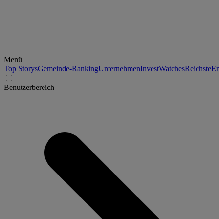
Menü
Top Storys
Gemeinde-Ranking
Unternehmen
Invest
Watches
Reichste
En
Benutzerbereich