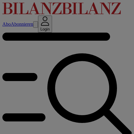
Abo
Abonnieren
Login