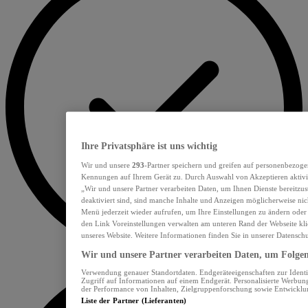
Ihre Privatsphäre ist uns wichtig
Wir und unsere
293
-Partner speichern und greifen auf personenbezoge
Kennungen auf Ihrem Gerät zu. Durch Auswahl von Akzeptieren aktivie
„Wir und unsere Partner verarbeiten Daten, um Ihnen Dienste bereitzu
deaktiviert sind, sind manche Inhalte und Anzeigen möglicherweise nich
Menü jederzeit wieder aufrufen, um Ihre Einstellungen zu ändern oder
den Link Voreinstellungen verwalten am unteren Rand der Webseite klic
unseres Website. Weitere Informationen finden Sie in unserer Datensch
Wir und unsere Partner verarbeiten Daten, um Folgend
Verwendung genauer Standortdaten. Endgeräteeigenschaften zur Identif
Zugriff auf Informationen auf einem Endgerät. Personalisierte Werbu
der Performance von Inhalten, Zielgruppenforschung sowie Entwickl
Liste der Partner (Lieferanten)