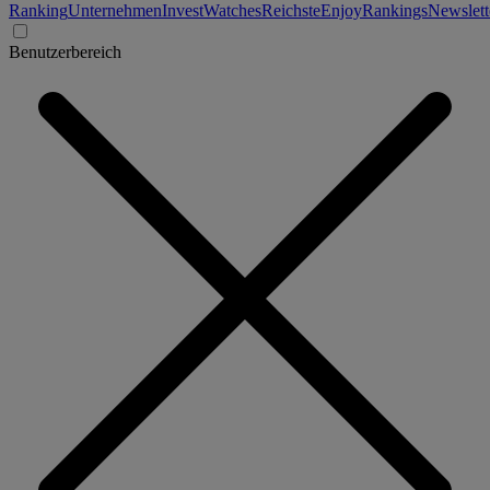
Ranking
Unternehmen
Invest
Watches
Reichste
Enjoy
Rankings
Newslett
Benutzerbereich