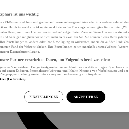
tsphäre ist uns wichtig
re
293
-Partner speichern und greifen auf personenbezogene Daten wie Browserdaten oder eind
ät zu. Durch Auswahl von Akzeptieren aktivieren Sie Tracking-Technologien für die unter „Wir
beiten Daten, um Ihnen Dienste bereitzustellen“ aufgeführten Zwecke. Wenn Tracker deaktiviert s
e und Anzeigen möglicherweise nicht mehr so relevant für Sie. Sie können dieses Menü jederzei
Ihre Einstellungen zu ändern oder Ihre Einwilligung zu widerrufen, indem Sie auf den Link Vor
unteren Rand der Webseite klicken. Ihre Einstellungen gelten innerhalb unseres Website. Weiter
 unserer Datenschutzerklärung.
sere Partner verarbeiten Daten, um Folgendes bereitzustellen:
nauer Standortdaten. Endgeräteeigenschaften zur Identifikation aktiv abfragen. Speichern von 
 auf einem Endgerät. Personalisierte Werbung und Inhalte, Messung von Werbeleistung und der
, Zielgruppenforschung sowie Entwicklung und Verbesserung von Angeboten.
rtner (Lieferanten)
EINSTELLUNGEN
AKZEPTIEREN