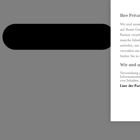
Ihre Priva
Wir und unse
auf Ihrem Ger
Partner verar
manche Inhalt
aufrufen, um 
verwalten am 
finden Sie in
Wir und un
Verwendung ge
Informationen
von Inhalten
Liste der Pa