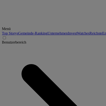
Menü
Top Storys
Gemeinde-Ranking
Unternehmen
Invest
Watches
Reichste
En
Benutzerbereich