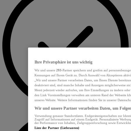
Ihre Privatsphäre ist uns wichtig
Wir und unsere
293
-Partner speichern und greifen auf personenbezoge
Kennungen auf Ihrem Gerät zu. Durch Auswahl von Akzeptieren aktivie
„Wir und unsere Partner verarbeiten Daten, um Ihnen Dienste bereitzu
deaktiviert sind, sind manche Inhalte und Anzeigen möglicherweise nich
Menü jederzeit wieder aufrufen, um Ihre Einstellungen zu ändern oder
den Link Voreinstellungen verwalten am unteren Rand der Webseite klic
unseres Website. Weitere Informationen finden Sie in unserer Datensch
Wir und unsere Partner verarbeiten Daten, um Folgend
Verwendung genauer Standortdaten. Endgeräteeigenschaften zur Identif
Zugriff auf Informationen auf einem Endgerät. Personalisierte Werbu
der Performance von Inhalten, Zielgruppenforschung sowie Entwickl
Liste der Partner (Lieferanten)