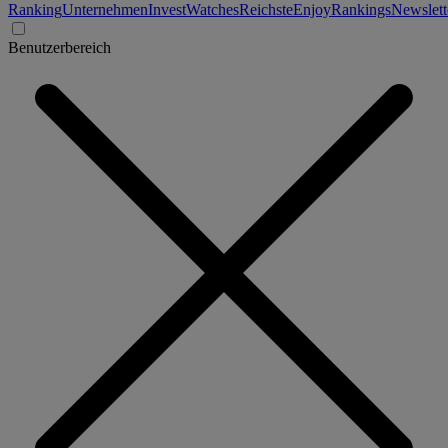
Ranking
Unternehmen
Invest
Watches
Reichste
Enjoy
Rankings
Newslett
Benutzerbereich