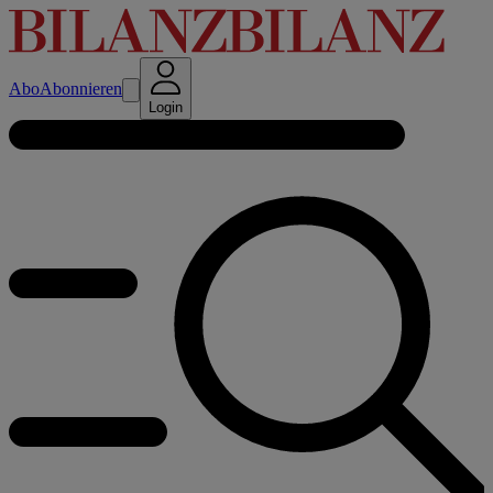
Abo
Abonnieren
Login