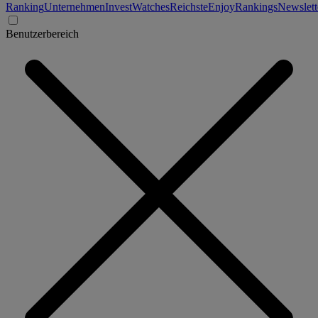
Ranking
Unternehmen
Invest
Watches
Reichste
Enjoy
Rankings
Newslett
Benutzerbereich