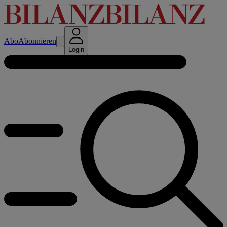
Abo
Abonnieren
Login