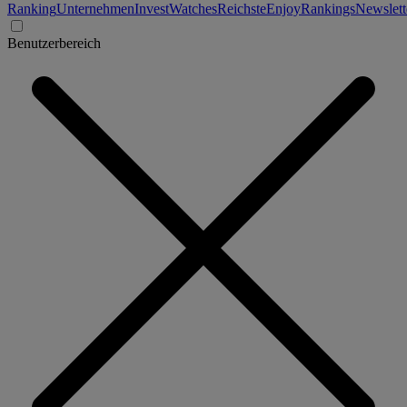
Ranking
Unternehmen
Invest
Watches
Reichste
Enjoy
Rankings
Newslett
Benutzerbereich