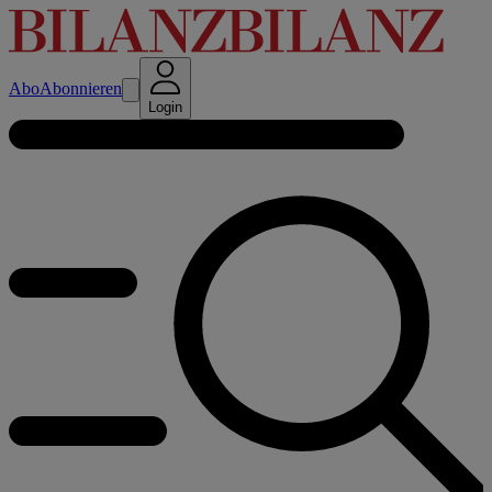
Abo
Abonnieren
Login