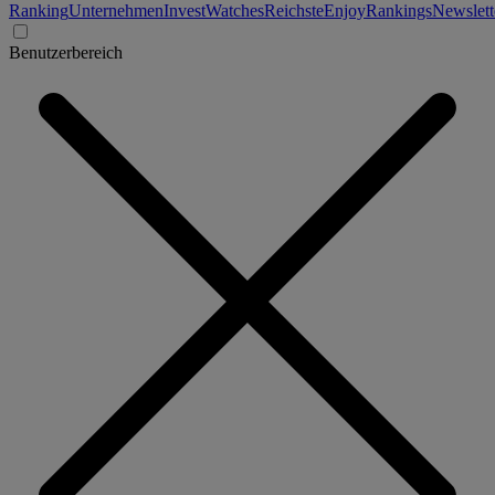
Ranking
Unternehmen
Invest
Watches
Reichste
Enjoy
Rankings
Newslett
Benutzerbereich