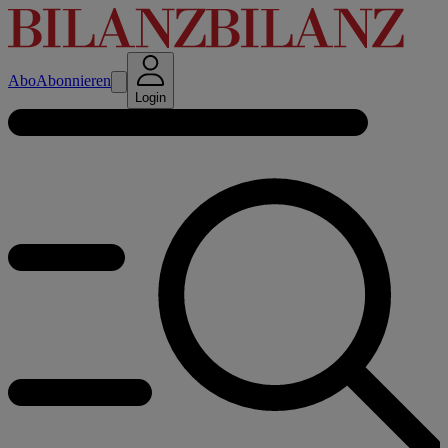
Abo
Abonnieren
Login