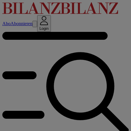
Abo
Abonnieren
Login