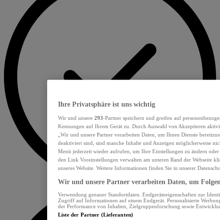
Ihre Privatsphäre ist uns wichtig
Wir und unsere
293
-Partner speichern und greifen auf personenbezoge
Kennungen auf Ihrem Gerät zu. Durch Auswahl von Akzeptieren aktivie
„Wir und unsere Partner verarbeiten Daten, um Ihnen Dienste bereitzu
deaktiviert sind, sind manche Inhalte und Anzeigen möglicherweise nich
Menü jederzeit wieder aufrufen, um Ihre Einstellungen zu ändern oder
den Link Voreinstellungen verwalten am unteren Rand der Webseite klic
unseres Website. Weitere Informationen finden Sie in unserer Datensch
Wir und unsere Partner verarbeiten Daten, um Folgend
Verwendung genauer Standortdaten. Endgeräteeigenschaften zur Identif
Zugriff auf Informationen auf einem Endgerät. Personalisierte Werbu
der Performance von Inhalten, Zielgruppenforschung sowie Entwickl
Liste der Partner (Lieferanten)