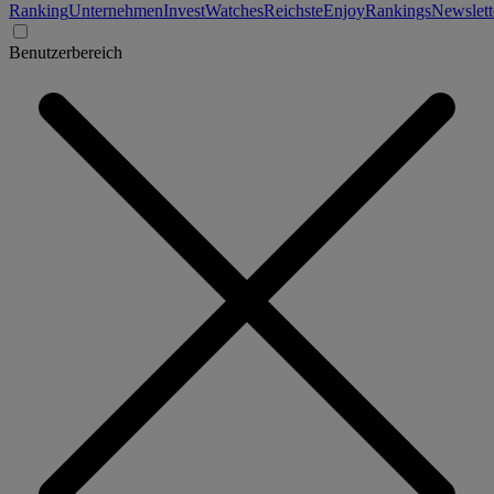
Ranking
Unternehmen
Invest
Watches
Reichste
Enjoy
Rankings
Newslett
Benutzerbereich