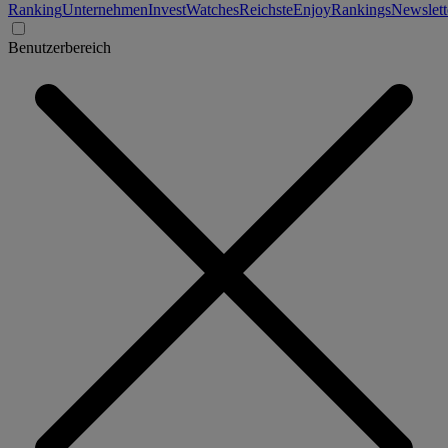
Ranking
Unternehmen
Invest
Watches
Reichste
Enjoy
Rankings
Newslett
Benutzerbereich