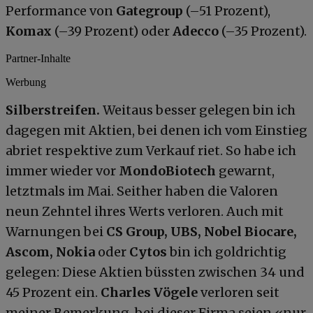
Performance von
Gategroup
(–51 Prozent),
Komax
(–39 Prozent) oder
Adecco
(–35 Prozent).
Partner-Inhalte
Werbung
Silberstreifen.
Weitaus besser gelegen bin ich
dagegen mit Aktien, bei denen ich vom Einstieg
abriet respektive zum Verkauf riet. So habe ich
immer wieder vor
MondoBiotech
gewarnt,
letztmals im Mai. Seither haben die Valoren
neun Zehntel ihres Werts verloren. Auch mit
Warnungen bei
CS Group, UBS, Nobel Biocare,
Ascom, Nokia
oder
Cytos
bin ich goldrichtig
gelegen: Diese Aktien büssten zwischen 34 und
45 Prozent ein.
Charles Vögele
verloren seit
meiner Bemerkung, bei dieser Firma seien «nur