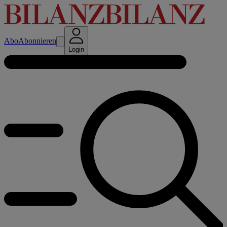
Abo
Abonnieren
Login