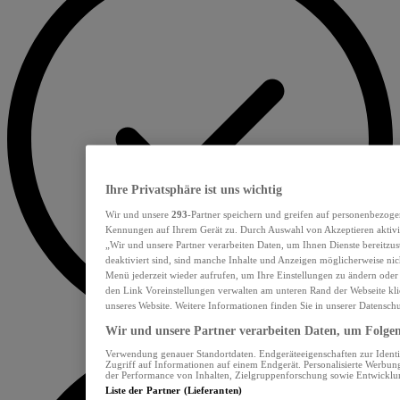
Ihre Privatsphäre ist uns wichtig
Wir und unsere
293
-Partner speichern und greifen auf personenbezoge
Kennungen auf Ihrem Gerät zu. Durch Auswahl von Akzeptieren aktivie
„Wir und unsere Partner verarbeiten Daten, um Ihnen Dienste bereitzu
deaktiviert sind, sind manche Inhalte und Anzeigen möglicherweise nich
Menü jederzeit wieder aufrufen, um Ihre Einstellungen zu ändern oder
den Link Voreinstellungen verwalten am unteren Rand der Webseite klic
unseres Website. Weitere Informationen finden Sie in unserer Datensch
Wir und unsere Partner verarbeiten Daten, um Folgend
Verwendung genauer Standortdaten. Endgeräteeigenschaften zur Identif
Zugriff auf Informationen auf einem Endgerät. Personalisierte Werbu
der Performance von Inhalten, Zielgruppenforschung sowie Entwickl
Liste der Partner (Lieferanten)