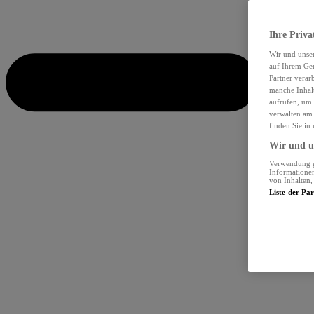
Ihre Priva
Wir und unse
auf Ihrem Ger
Partner verar
manche Inhalt
aufrufen, um 
verwalten am 
finden Sie in
Wir und un
Verwendung ge
Informationen
von Inhalten
Liste der Pa