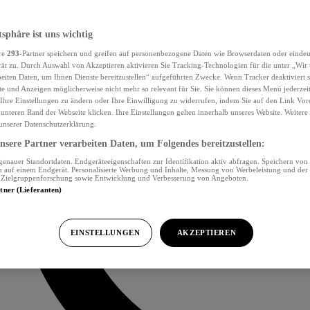
tsphäre ist uns wichtig
re
293
-Partner speichern und greifen auf personenbezogene Daten wie Browserdaten oder eind
ät zu. Durch Auswahl von Akzeptieren aktivieren Sie Tracking-Technologien für die unter „Wir
beiten Daten, um Ihnen Dienste bereitzustellen“ aufgeführten Zwecke. Wenn Tracker deaktiviert s
e und Anzeigen möglicherweise nicht mehr so relevant für Sie. Sie können dieses Menü jederzei
Ihre Einstellungen zu ändern oder Ihre Einwilligung zu widerrufen, indem Sie auf den Link Vor
unteren Rand der Webseite klicken. Ihre Einstellungen gelten innerhalb unseres Website. Weiter
 unserer Datenschutzerklärung.
sere Partner verarbeiten Daten, um Folgendes bereitzustellen:
nauer Standortdaten. Endgeräteeigenschaften zur Identifikation aktiv abfragen. Speichern von 
 auf einem Endgerät. Personalisierte Werbung und Inhalte, Messung von Werbeleistung und der
, Zielgruppenforschung sowie Entwicklung und Verbesserung von Angeboten.
rtner (Lieferanten)
EINSTELLUNGEN
AKZEPTIEREN