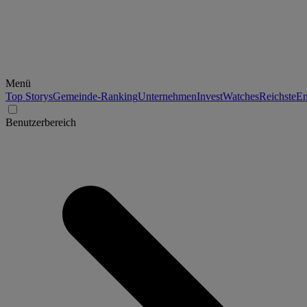
Menü
Top Storys
Gemeinde-Ranking
Unternehmen
Invest
Watches
Reichste
En
Benutzerbereich