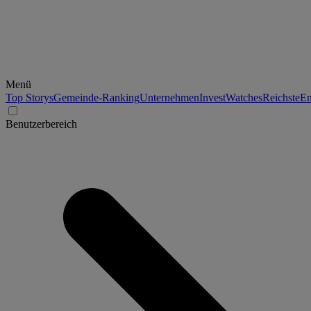
Menü
Top Storys
Gemeinde-Ranking
Unternehmen
Invest
Watches
Reichste
En
Benutzerbereich