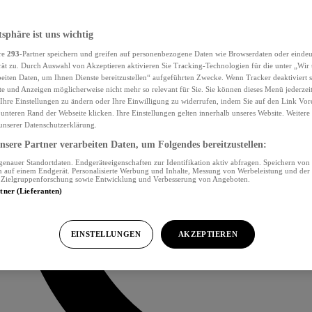
tsphäre ist uns wichtig
re
293
-Partner speichern und greifen auf personenbezogene Daten wie Browserdaten oder eind
ät zu. Durch Auswahl von Akzeptieren aktivieren Sie Tracking-Technologien für die unter „Wir
beiten Daten, um Ihnen Dienste bereitzustellen“ aufgeführten Zwecke. Wenn Tracker deaktiviert s
e und Anzeigen möglicherweise nicht mehr so relevant für Sie. Sie können dieses Menü jederzei
Ihre Einstellungen zu ändern oder Ihre Einwilligung zu widerrufen, indem Sie auf den Link Vor
unteren Rand der Webseite klicken. Ihre Einstellungen gelten innerhalb unseres Website. Weiter
 unserer Datenschutzerklärung.
sere Partner verarbeiten Daten, um Folgendes bereitzustellen:
nauer Standortdaten. Endgeräteeigenschaften zur Identifikation aktiv abfragen. Speichern von 
 auf einem Endgerät. Personalisierte Werbung und Inhalte, Messung von Werbeleistung und der
, Zielgruppenforschung sowie Entwicklung und Verbesserung von Angeboten.
rtner (Lieferanten)
EINSTELLUNGEN
AKZEPTIEREN