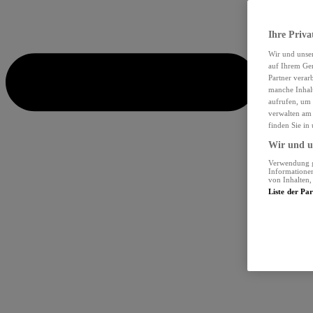
Ihre Priva
Wir und unse
auf Ihrem Ger
Partner verar
manche Inhalt
aufrufen, um 
verwalten am 
finden Sie in
Wir und un
Verwendung ge
Informationen
von Inhalten
Liste der Pa